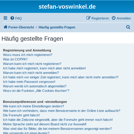
stefan-voswinkel.de
FAQ
Registrieren
Anmelden
S
Foren-Übersicht
Häufig gestellte Fragen
u
Häufig gestellte Fragen
c
h
Registrierung und Anmeldung
Wozu muss ich mich registrieren?
e
Was ist COPPA?
Warum kann ich mich nicht registrieren?
Ich habe mich registriert, kann mich aber nicht anmelden!
Warum kann ich mich nicht anmelden?
Ich habe mich vor einiger Zeit registriert, kann mich aber nicht mehr anmelden?!
Ich habe mein Passwort vergessen!
Warum werde ich automatisch abgemeldet?
Wozu ist die Funktion „Alle Cookies löschen“?
Benutzerpräferenzen und -einstellungen
Wie kann ich meine Einstellungen ändern?
Wie kann ich verhindern, dass mein Benutzername in der Online-Liste auftaucht?
Die Forenuhr geht falsch!
Ich habe die Zeitzone eingestellt, aber die Forenuhr geht immer noch falsch!
Meine Sprache steht auf diesem Board nicht zur Auswahl!
Was sind das für Bilder, die bei meinem Benutzernamen angezeigt werden?
Wie verwende ich einen Avatar?