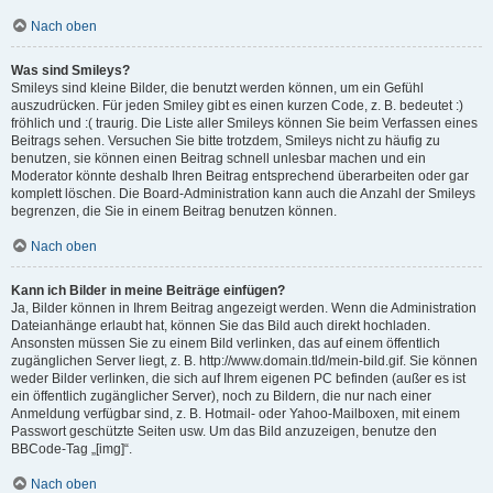
Nach oben
Was sind Smileys?
Smileys sind kleine Bilder, die benutzt werden können, um ein Gefühl
auszudrücken. Für jeden Smiley gibt es einen kurzen Code, z. B. bedeutet :)
fröhlich und :( traurig. Die Liste aller Smileys können Sie beim Verfassen eines
Beitrags sehen. Versuchen Sie bitte trotzdem, Smileys nicht zu häufig zu
benutzen, sie können einen Beitrag schnell unlesbar machen und ein
Moderator könnte deshalb Ihren Beitrag entsprechend überarbeiten oder gar
komplett löschen. Die Board-Administration kann auch die Anzahl der Smileys
begrenzen, die Sie in einem Beitrag benutzen können.
Nach oben
Kann ich Bilder in meine Beiträge einfügen?
Ja, Bilder können in Ihrem Beitrag angezeigt werden. Wenn die Administration
Dateianhänge erlaubt hat, können Sie das Bild auch direkt hochladen.
Ansonsten müssen Sie zu einem Bild verlinken, das auf einem öffentlich
zugänglichen Server liegt, z. B. http://www.domain.tld/mein-bild.gif. Sie können
weder Bilder verlinken, die sich auf Ihrem eigenen PC befinden (außer es ist
ein öffentlich zugänglicher Server), noch zu Bildern, die nur nach einer
Anmeldung verfügbar sind, z. B. Hotmail- oder Yahoo-Mailboxen, mit einem
Passwort geschützte Seiten usw. Um das Bild anzuzeigen, benutze den
BBCode-Tag „[img]“.
Nach oben