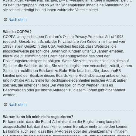
Avatarbilder, Private Nachrichten, E-Mail-Versand an andere Mitglieder, Beitritt
zu Benutzergruppen und so weiter. Wir empfehlen Ihnen eine Anmeldung, da
sie schnell erledigt ist und Ihnen zahlreiche Vorteile bietet.
Nach oben
Was ist COPPA?
COPPA, ausgeschrieben Children’s Online Privacy Protection Act of 1998
(deutsch: Gesetz zum Schutz der Privatsphäre von Kindern im Internet von
1998) ist ein Gesetz in den USA, welches festlegt, dass Websites, die
möglicherweise persönliche Daten von Kindern unter 13 Jahren erheben,
hierzu die Zustimmung der Eltern beziehungsweise des oder der
Erziehungsberechtigten benötigen. Wenn Sie sich unsicher sind, ob dies auf
Sie oder die Website, auf der Sie sich zu registrieren versuchen, zutrifft, ziehen
Sie einen rechtlichen Beistand zu Rate. Bitte beachten Sie, dass phpBB
Limited und der Besitzer dieses Boards keine Rechtsberatung anbieten kann
und nicht die Anlaufstelle für Rechtsangelegenheiten jeglicher Art ist; außer
solchen, die unter der Frage „An wen soll ich mich wenden, falls es
Beschwerden oder juristische Anfragen zu diesem Forum gibt?“ behandelt
werden.
Nach oben
Warum kann ich mich nicht registrieren?
Es kann sein, dass die Board-Administration die Registrierung komplett
ausgeschaltet hat, damit sich keine neuen Benutzer mehr anmelden können.
Es könnte auch sein, dass Ihre IP-Adresse oder der Benutzername, mit dem