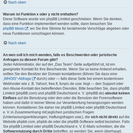
Nach oben
Warum ist Funktion x oder y nicht enthalten?
Diese Software wurde von phpBB Limited geschrieben. Wenn Sie denken,
dass eine Funktion implementiert werden sollte, dann besuchen Sie
phpBB Ideas
, wo Sie Ihre Stimme für bestehende Vorschläge abgeben oder
neue Funktionen vorschlagen können.
Nach oben
An wen soll ich mich wenden, falls es Beschwerden oder juristische
Anfragen zu diesem Forum gibt?
Jeder Administrator, der auf der „Das Team“-Seite aufgeführt ist, ist ein
geeigneter Kontakt für Ihre Beschwerde. Wenn Sie so keine Antwort erhalten,
sollten Sie den Besitzer der Domain kontaktieren (führen Sie dazu eine
„WHOIS“-Abfrage
durch) oder — falls diese Seite bei einem kostenlosen
Webhoster wie z. B. Yahoo!, free.fr, funpic.de usw. liegt — den Support oder
den Abuse-Kontakt des betreffenden Dienstes. Bitte beachten Sie, dass phpBB
Limited (phpBB.com) und phpBB Deutschland e. V. (phpBB.de)
absolut keinen
Einfluss
auf die Benutzung oder den oder die Benutzer der Forensoftware
haben und dafür in keiner Weise zur Verantwortung herangezogen werden
können. Kontaktieren Sie daher nie phpBB Limited oder phpBB Deutschland
e. V. in Zusammenhang mit jeglichen juristischen Fragen
(Unterlassungserklärungen, Haftungsfragen usw.), die
sich nicht direkt
auf die
Website phpbb.com, phpbb.de oder die phpBB-Software selbst beziehen. Falls
Sie phpBB Limited oder phpBB Deutschland e. V. E-Mails schreiben, die die
Softwarenutzung durch Dritte
betreffen, so werden Sie, wenn überhaupt,