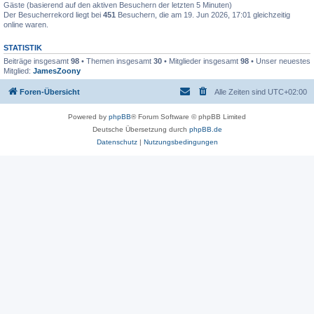
Gäste (basierend auf den aktiven Besuchern der letzten 5 Minuten)
Der Besucherrekord liegt bei
451
Besuchern, die am 19. Jun 2026, 17:01 gleichzeitig
online waren.
STATISTIK
Beiträge insgesamt
98
• Themen insgesamt
30
• Mitglieder insgesamt
98
• Unser neuestes
Mitglied:
JamesZoony
Foren-Übersicht
Alle Zeiten sind
UTC+02:00
Powered by
phpBB
® Forum Software © phpBB Limited
Deutsche Übersetzung durch
phpBB.de
Datenschutz
|
Nutzungsbedingungen