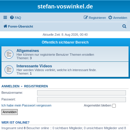
stefan-voswinkel.de
FAQ
Registrieren
Anmelden
S
Foren-Übersicht
u
Aktuelle Zeit: 8. Aug 2026, 00:40
c
Öffentlich sichbarer Bereich
h
Allgemeines
e
Hier können nur registrierte Benutzer Themen erstellen
Themen:
3
Interessante Videos
Hier werden Videos verlinkt, welche ich interessant finde.
Themen:
1
ANMELDEN
•
REGISTRIEREN
Benutzername:
Passwort:
Ich habe mein Passwort vergessen
Angemeldet bleiben
WER IST ONLINE?
Insgesamt sind
8
Besucher online :: 0 sichtbare Mitglieder, 0 unsichtbare Mitglieder und 8