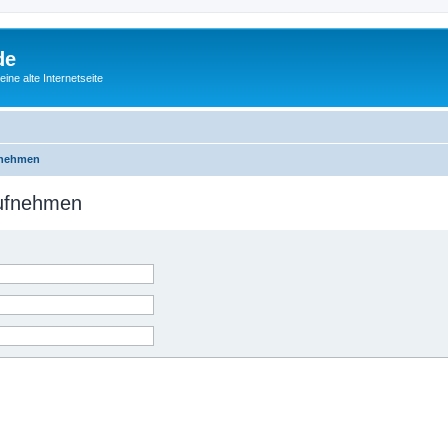
de
ine alte Internetseite
fnehmen
aufnehmen