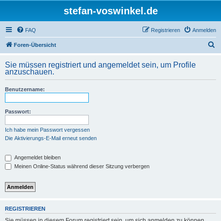
stefan-voswinkel.de
FAQ
Registrieren
Anmelden
S
Foren-Übersicht
u
Sie müssen registriert und angemeldet sein, um Profile
c
anzuschauen.
h
Benutzername:
e
Passwort:
Ich habe mein Passwort vergessen
Die Aktivierungs-E-Mail erneut senden
Angemeldet bleiben
Meinen Online-Status während dieser Sitzung verbergen
REGISTRIEREN
Sie müssen in diesem Forum registriert sein, um sich anmelden zu können.