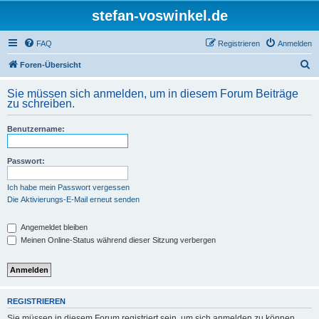
stefan-voswinkel.de
FAQ
Registrieren
Anmelden
S
Foren-Übersicht
u
Sie müssen sich anmelden, um in diesem Forum Beiträge
c
zu schreiben.
h
Benutzername:
e
Passwort:
Ich habe mein Passwort vergessen
Die Aktivierungs-E-Mail erneut senden
Angemeldet bleiben
Meinen Online-Status während dieser Sitzung verbergen
REGISTRIEREN
Sie müssen in diesem Forum registriert sein, um sich anmelden zu können.