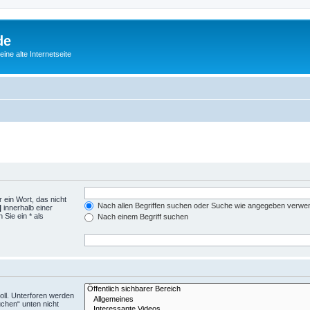
de
ine alte Internetseite
 ein Wort, das nicht
Nach allen Begriffen suchen oder Suche wie angegeben verwe
|
innerhalb einer
Sie ein * als
Nach einem Begriff suchen
ll. Unterforen werden
uchen“ unten nicht