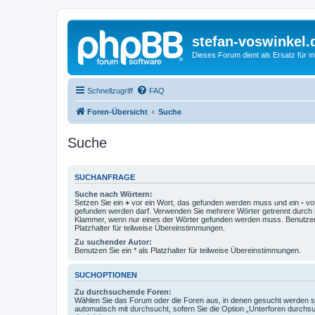
stefan-voswinkel.
Dieses Forum dient als Ersatz für me
Schnellzugriff
FAQ
Foren-Übersicht
Suche
Suche
SUCHANFRAGE
Suche nach Wörtern:
Setzen Sie ein
+
vor ein Wort, das gefunden werden muss und ein
-
vor
gefunden werden darf. Verwenden Sie mehrere Wörter getrennt durch
Klammer, wenn nur eines der Wörter gefunden werden muss. Benutzen 
Platzhalter für teilweise Übereinstimmungen.
Zu suchender Autor:
Benutzen Sie ein * als Platzhalter für teilweise Übereinstimmungen.
SUCHOPTIONEN
Zu durchsuchende Foren:
Wählen Sie das Forum oder die Foren aus, in denen gesucht werden so
automatisch mit durchsucht, sofern Sie die Option „Unterforen durchs