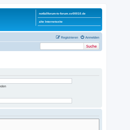
notfallforum-tv-forum.sv00010.de
alte Internetseite
Registrieren
Anmelden
Suche
nden