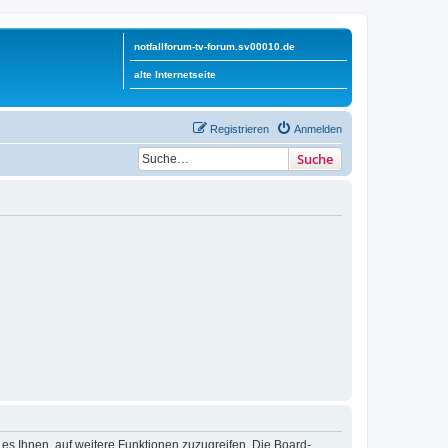
notfallforum-tv-forum.sv00010.de
alte Internetseite
Registrieren
Anmelden
Suche
 es Ihnen, auf weitere Funktionen zuzugreifen. Die Board-