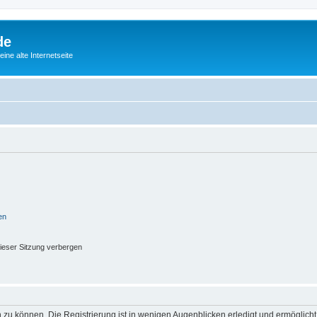
de
ine alte Internetseite
en
ieser Sitzung verbergen
 zu können. Die Registrierung ist in wenigen Augenblicken erledigt und ermöglicht