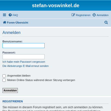
stefan-voswinkel.de
FAQ
Registrieren
Anmelden
S
Foren-Übersicht
u
Anmelden
c
h
Benutzername:
e
Passwort:
Ich habe mein Passwort vergessen
Die Aktivierungs-E-Mail erneut senden
Angemeldet bleiben
Meinen Online-Status während dieser Sitzung verbergen
REGISTRIEREN
Sie müssen in diesem Forum registriert sein, um sich anmelden zu können.