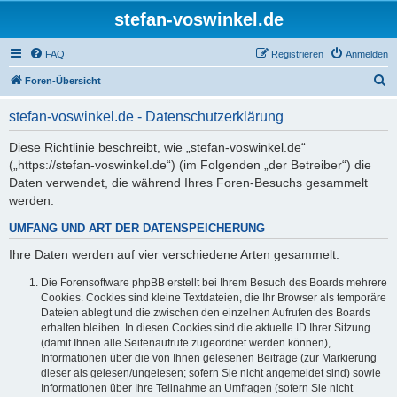
stefan-voswinkel.de
FAQ
Registrieren
Anmelden
S
Foren-Übersicht
u
stefan-voswinkel.de - Datenschutzerklärung
c
h
Diese Richtlinie beschreibt, wie „stefan-voswinkel.de“
(„https://stefan-voswinkel.de“) (im Folgenden „der Betreiber“) die
e
Daten verwendet, die während Ihres Foren-Besuchs gesammelt
werden.
UMFANG UND ART DER DATENSPEICHERUNG
Ihre Daten werden auf vier verschiedene Arten gesammelt:
Die Forensoftware phpBB erstellt bei Ihrem Besuch des Boards mehrere
Cookies. Cookies sind kleine Textdateien, die Ihr Browser als temporäre
Dateien ablegt und die zwischen den einzelnen Aufrufen des Boards
erhalten bleiben. In diesen Cookies sind die aktuelle ID Ihrer Sitzung
(damit Ihnen alle Seitenaufrufe zugeordnet werden können),
Informationen über die von Ihnen gelesenen Beiträge (zur Markierung
dieser als gelesen/ungelesen; sofern Sie nicht angemeldet sind) sowie
Informationen über Ihre Teilnahme an Umfragen (sofern Sie nicht