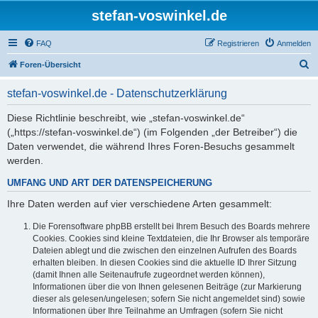
stefan-voswinkel.de
FAQ
Registrieren
Anmelden
S
Foren-Übersicht
u
stefan-voswinkel.de - Datenschutzerklärung
c
h
Diese Richtlinie beschreibt, wie „stefan-voswinkel.de“
(„https://stefan-voswinkel.de“) (im Folgenden „der Betreiber“) die
e
Daten verwendet, die während Ihres Foren-Besuchs gesammelt
werden.
UMFANG UND ART DER DATENSPEICHERUNG
Ihre Daten werden auf vier verschiedene Arten gesammelt:
Die Forensoftware phpBB erstellt bei Ihrem Besuch des Boards mehrere
Cookies. Cookies sind kleine Textdateien, die Ihr Browser als temporäre
Dateien ablegt und die zwischen den einzelnen Aufrufen des Boards
erhalten bleiben. In diesen Cookies sind die aktuelle ID Ihrer Sitzung
(damit Ihnen alle Seitenaufrufe zugeordnet werden können),
Informationen über die von Ihnen gelesenen Beiträge (zur Markierung
dieser als gelesen/ungelesen; sofern Sie nicht angemeldet sind) sowie
Informationen über Ihre Teilnahme an Umfragen (sofern Sie nicht