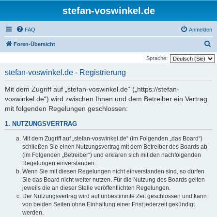
stefan-voswinkel.de
FAQ
Anmelden
S
Foren-Übersicht
u
Sprache:
c
stefan-voswinkel.de - Registrierung
h
Mit dem Zugriff auf „stefan-voswinkel.de“ („https://stefan-
e
voswinkel.de“) wird zwischen Ihnen und dem Betreiber ein Vertrag
mit folgenden Regelungen geschlossen:
1. NUTZUNGSVERTRAG
Mit dem Zugriff auf „stefan-voswinkel.de“ (im Folgenden „das Board“)
schließen Sie einen Nutzungsvertrag mit dem Betreiber des Boards ab
(im Folgenden „Betreiber“) und erklären sich mit den nachfolgenden
Regelungen einverstanden.
Wenn Sie mit diesen Regelungen nicht einverstanden sind, so dürfen
Sie das Board nicht weiter nutzen. Für die Nutzung des Boards gelten
jeweils die an dieser Stelle veröffentlichten Regelungen.
Der Nutzungsvertrag wird auf unbestimmte Zeit geschlossen und kann
von beiden Seiten ohne Einhaltung einer Frist jederzeit gekündigt
werden.