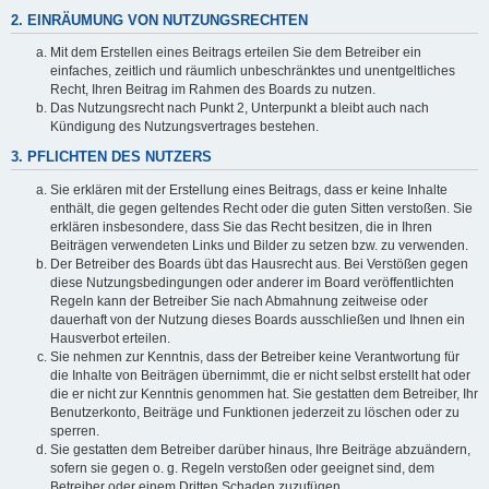
2. EINRÄUMUNG VON NUTZUNGSRECHTEN
Mit dem Erstellen eines Beitrags erteilen Sie dem Betreiber ein
einfaches, zeitlich und räumlich unbeschränktes und unentgeltliches
Recht, Ihren Beitrag im Rahmen des Boards zu nutzen.
Das Nutzungsrecht nach Punkt 2, Unterpunkt a bleibt auch nach
Kündigung des Nutzungsvertrages bestehen.
3. PFLICHTEN DES NUTZERS
Sie erklären mit der Erstellung eines Beitrags, dass er keine Inhalte
enthält, die gegen geltendes Recht oder die guten Sitten verstoßen. Sie
erklären insbesondere, dass Sie das Recht besitzen, die in Ihren
Beiträgen verwendeten Links und Bilder zu setzen bzw. zu verwenden.
Der Betreiber des Boards übt das Hausrecht aus. Bei Verstößen gegen
diese Nutzungsbedingungen oder anderer im Board veröffentlichten
Regeln kann der Betreiber Sie nach Abmahnung zeitweise oder
dauerhaft von der Nutzung dieses Boards ausschließen und Ihnen ein
Hausverbot erteilen.
Sie nehmen zur Kenntnis, dass der Betreiber keine Verantwortung für
die Inhalte von Beiträgen übernimmt, die er nicht selbst erstellt hat oder
die er nicht zur Kenntnis genommen hat. Sie gestatten dem Betreiber, Ihr
Benutzerkonto, Beiträge und Funktionen jederzeit zu löschen oder zu
sperren.
Sie gestatten dem Betreiber darüber hinaus, Ihre Beiträge abzuändern,
sofern sie gegen o. g. Regeln verstoßen oder geeignet sind, dem
Betreiber oder einem Dritten Schaden zuzufügen.