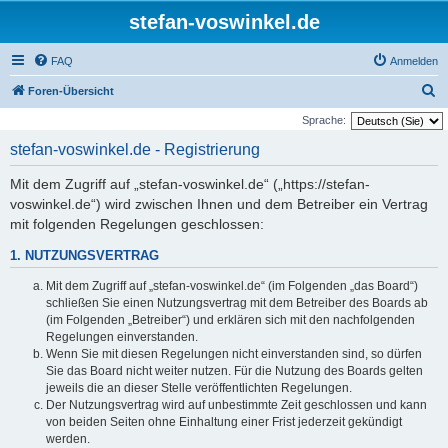
stefan-voswinkel.de
FAQ
Anmelden
S
Foren-Übersicht
u
Sprache:
c
stefan-voswinkel.de - Registrierung
h
Mit dem Zugriff auf „stefan-voswinkel.de“ („https://stefan-
e
voswinkel.de“) wird zwischen Ihnen und dem Betreiber ein Vertrag
mit folgenden Regelungen geschlossen:
1. NUTZUNGSVERTRAG
Mit dem Zugriff auf „stefan-voswinkel.de“ (im Folgenden „das Board“)
schließen Sie einen Nutzungsvertrag mit dem Betreiber des Boards ab
(im Folgenden „Betreiber“) und erklären sich mit den nachfolgenden
Regelungen einverstanden.
Wenn Sie mit diesen Regelungen nicht einverstanden sind, so dürfen
Sie das Board nicht weiter nutzen. Für die Nutzung des Boards gelten
jeweils die an dieser Stelle veröffentlichten Regelungen.
Der Nutzungsvertrag wird auf unbestimmte Zeit geschlossen und kann
von beiden Seiten ohne Einhaltung einer Frist jederzeit gekündigt
werden.