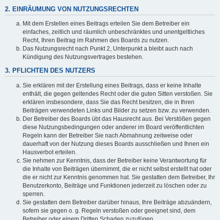
2. EINRÄUMUNG VON NUTZUNGSRECHTEN
Mit dem Erstellen eines Beitrags erteilen Sie dem Betreiber ein
einfaches, zeitlich und räumlich unbeschränktes und unentgeltliches
Recht, Ihren Beitrag im Rahmen des Boards zu nutzen.
Das Nutzungsrecht nach Punkt 2, Unterpunkt a bleibt auch nach
Kündigung des Nutzungsvertrages bestehen.
3. PFLICHTEN DES NUTZERS
Sie erklären mit der Erstellung eines Beitrags, dass er keine Inhalte
enthält, die gegen geltendes Recht oder die guten Sitten verstoßen. Sie
erklären insbesondere, dass Sie das Recht besitzen, die in Ihren
Beiträgen verwendeten Links und Bilder zu setzen bzw. zu verwenden.
Der Betreiber des Boards übt das Hausrecht aus. Bei Verstößen gegen
diese Nutzungsbedingungen oder anderer im Board veröffentlichten
Regeln kann der Betreiber Sie nach Abmahnung zeitweise oder
dauerhaft von der Nutzung dieses Boards ausschließen und Ihnen ein
Hausverbot erteilen.
Sie nehmen zur Kenntnis, dass der Betreiber keine Verantwortung für
die Inhalte von Beiträgen übernimmt, die er nicht selbst erstellt hat oder
die er nicht zur Kenntnis genommen hat. Sie gestatten dem Betreiber, Ihr
Benutzerkonto, Beiträge und Funktionen jederzeit zu löschen oder zu
sperren.
Sie gestatten dem Betreiber darüber hinaus, Ihre Beiträge abzuändern,
sofern sie gegen o. g. Regeln verstoßen oder geeignet sind, dem
Betreiber oder einem Dritten Schaden zuzufügen.