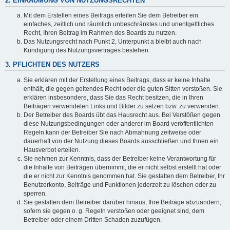
2. EINRÄUMUNG VON NUTZUNGSRECHTEN
Mit dem Erstellen eines Beitrags erteilen Sie dem Betreiber ein
einfaches, zeitlich und räumlich unbeschränktes und unentgeltliches
Recht, Ihren Beitrag im Rahmen des Boards zu nutzen.
Das Nutzungsrecht nach Punkt 2, Unterpunkt a bleibt auch nach
Kündigung des Nutzungsvertrages bestehen.
3. PFLICHTEN DES NUTZERS
Sie erklären mit der Erstellung eines Beitrags, dass er keine Inhalte
enthält, die gegen geltendes Recht oder die guten Sitten verstoßen. Sie
erklären insbesondere, dass Sie das Recht besitzen, die in Ihren
Beiträgen verwendeten Links und Bilder zu setzen bzw. zu verwenden.
Der Betreiber des Boards übt das Hausrecht aus. Bei Verstößen gegen
diese Nutzungsbedingungen oder anderer im Board veröffentlichten
Regeln kann der Betreiber Sie nach Abmahnung zeitweise oder
dauerhaft von der Nutzung dieses Boards ausschließen und Ihnen ein
Hausverbot erteilen.
Sie nehmen zur Kenntnis, dass der Betreiber keine Verantwortung für
die Inhalte von Beiträgen übernimmt, die er nicht selbst erstellt hat oder
die er nicht zur Kenntnis genommen hat. Sie gestatten dem Betreiber, Ihr
Benutzerkonto, Beiträge und Funktionen jederzeit zu löschen oder zu
sperren.
Sie gestatten dem Betreiber darüber hinaus, Ihre Beiträge abzuändern,
sofern sie gegen o. g. Regeln verstoßen oder geeignet sind, dem
Betreiber oder einem Dritten Schaden zuzufügen.