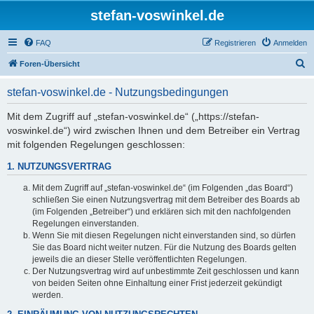
stefan-voswinkel.de
FAQ
Registrieren
Anmelden
S
Foren-Übersicht
u
stefan-voswinkel.de - Nutzungsbedingungen
c
h
Mit dem Zugriff auf „stefan-voswinkel.de“ („https://stefan-
voswinkel.de“) wird zwischen Ihnen und dem Betreiber ein Vertrag
e
mit folgenden Regelungen geschlossen:
1. NUTZUNGSVERTRAG
Mit dem Zugriff auf „stefan-voswinkel.de“ (im Folgenden „das Board“)
schließen Sie einen Nutzungsvertrag mit dem Betreiber des Boards ab
(im Folgenden „Betreiber“) und erklären sich mit den nachfolgenden
Regelungen einverstanden.
Wenn Sie mit diesen Regelungen nicht einverstanden sind, so dürfen
Sie das Board nicht weiter nutzen. Für die Nutzung des Boards gelten
jeweils die an dieser Stelle veröffentlichten Regelungen.
Der Nutzungsvertrag wird auf unbestimmte Zeit geschlossen und kann
von beiden Seiten ohne Einhaltung einer Frist jederzeit gekündigt
werden.