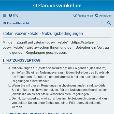
stefan-voswinkel.de
FAQ
Registrieren
Anmelden
S
Foren-Übersicht
u
stefan-voswinkel.de - Nutzungsbedingungen
c
h
Mit dem Zugriff auf „stefan-voswinkel.de“ („https://stefan-
voswinkel.de“) wird zwischen Ihnen und dem Betreiber ein Vertrag
e
mit folgenden Regelungen geschlossen:
1. NUTZUNGSVERTRAG
Mit dem Zugriff auf „stefan-voswinkel.de“ (im Folgenden „das Board“)
schließen Sie einen Nutzungsvertrag mit dem Betreiber des Boards ab
(im Folgenden „Betreiber“) und erklären sich mit den nachfolgenden
Regelungen einverstanden.
Wenn Sie mit diesen Regelungen nicht einverstanden sind, so dürfen
Sie das Board nicht weiter nutzen. Für die Nutzung des Boards gelten
jeweils die an dieser Stelle veröffentlichten Regelungen.
Der Nutzungsvertrag wird auf unbestimmte Zeit geschlossen und kann
von beiden Seiten ohne Einhaltung einer Frist jederzeit gekündigt
werden.