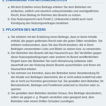
2. EINRÄUMUNG VON NUTZUNGSRECHTEN
Mit dem Erstellen eines Beitrags erteilen Sie dem Betreiber ein
einfaches, zeitlich und räumlich unbeschränktes und unentgeltliches
Recht, Ihren Beitrag im Rahmen des Boards zu nutzen.
Das Nutzungsrecht nach Punkt 2, Unterpunkt a bleibt auch nach
Kündigung des Nutzungsvertrages bestehen.
3. PFLICHTEN DES NUTZERS
Sie erklären mit der Erstellung eines Beitrags, dass er keine Inhalte
enthält, die gegen geltendes Recht oder die guten Sitten verstoßen. Sie
erklären insbesondere, dass Sie das Recht besitzen, die in Ihren
Beiträgen verwendeten Links und Bilder zu setzen bzw. zu verwenden.
Der Betreiber des Boards übt das Hausrecht aus. Bei Verstößen gegen
diese Nutzungsbedingungen oder anderer im Board veröffentlichten
Regeln kann der Betreiber Sie nach Abmahnung zeitweise oder
dauerhaft von der Nutzung dieses Boards ausschließen und Ihnen ein
Hausverbot erteilen.
Sie nehmen zur Kenntnis, dass der Betreiber keine Verantwortung für
die Inhalte von Beiträgen übernimmt, die er nicht selbst erstellt hat oder
die er nicht zur Kenntnis genommen hat. Sie gestatten dem Betreiber, Ihr
Benutzerkonto, Beiträge und Funktionen jederzeit zu löschen oder zu
sperren.
Sie gestatten dem Betreiber darüber hinaus, Ihre Beiträge abzuändern,
sofern sie gegen o. g. Regeln verstoßen oder geeignet sind, dem
Betreiber oder einem Dritten Schaden zuzufügen.