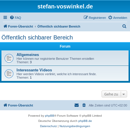
stefan-voswinkel.de
FAQ
Registrieren
Anmelden
S
Foren-Übersicht
Öffentlich sichbarer Bereich
u
Öffentlich sichbarer Bereich
c
Forum
h
e
Allgemeines
Hier können nur registrierte Benutzer Themen erstellen
Themen:
3
Interessante Videos
Hier werden Videos verlinkt, welche ich interessant finde.
Themen:
1
Gehe zu
Foren-Übersicht
Alle Zeiten sind
UTC+02:00
Powered by
phpBB
® Forum Software © phpBB Limited
Deutsche Übersetzung durch
phpBB.de
Datenschutz
|
Nutzungsbedingungen