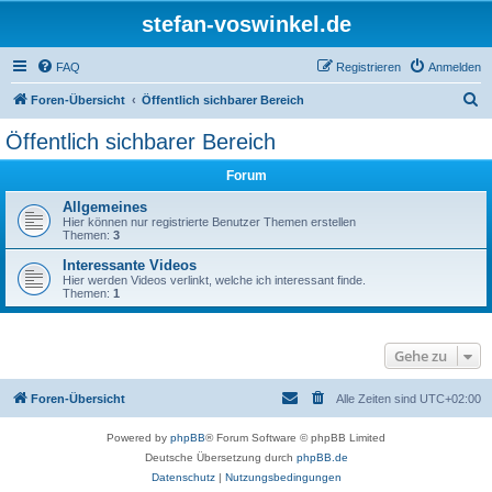
stefan-voswinkel.de
FAQ
Registrieren
Anmelden
S
Foren-Übersicht
Öffentlich sichbarer Bereich
u
Öffentlich sichbarer Bereich
c
Forum
h
e
Allgemeines
Hier können nur registrierte Benutzer Themen erstellen
Themen:
3
Interessante Videos
Hier werden Videos verlinkt, welche ich interessant finde.
Themen:
1
Gehe zu
Foren-Übersicht
Alle Zeiten sind
UTC+02:00
Powered by
phpBB
® Forum Software © phpBB Limited
Deutsche Übersetzung durch
phpBB.de
Datenschutz
|
Nutzungsbedingungen