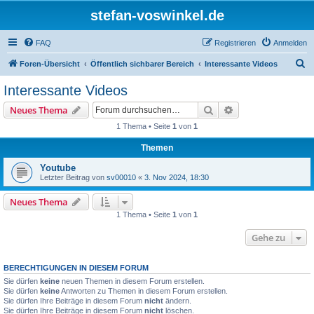
stefan-voswinkel.de
FAQ
Registrieren
Anmelden
S
Foren-Übersicht
Öffentlich sichbarer Bereich
Interessante Videos
u
Interessante Videos
c
Suche
Erweiterte Suche
Neues Thema
h
1 Thema • Seite
1
von
1
e
Themen
Youtube
Letzter Beitrag von
sv00010
«
3. Nov 2024, 18:30
Neues Thema
1 Thema • Seite
1
von
1
Gehe zu
BERECHTIGUNGEN IN DIESEM FORUM
Sie dürfen
keine
neuen Themen in diesem Forum erstellen.
Sie dürfen
keine
Antworten zu Themen in diesem Forum erstellen.
Sie dürfen Ihre Beiträge in diesem Forum
nicht
ändern.
Sie dürfen Ihre Beiträge in diesem Forum
nicht
löschen.