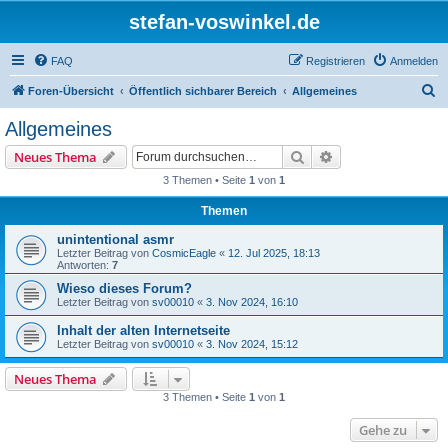
stefan-voswinkel.de
FAQ
Registrieren
Anmelden
S
Foren-Übersicht
Öffentlich sichbarer Bereich
Allgemeines
u
Allgemeines
c
Suche
Erweiterte Suche
Neues Thema
h
3 Themen • Seite
1
von
1
e
Themen
unintentional asmr
Letzter Beitrag von
CosmicEagle
«
12. Jul 2025, 18:13
Antworten:
7
Wieso dieses Forum?
Letzter Beitrag von
sv00010
«
3. Nov 2024, 16:10
Inhalt der alten Internetseite
Letzter Beitrag von
sv00010
«
3. Nov 2024, 15:12
Neues Thema
3 Themen • Seite
1
von
1
Gehe zu