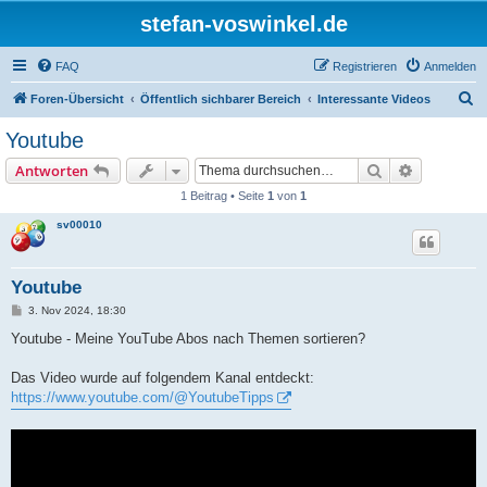
stefan-voswinkel.de
FAQ
Registrieren
Anmelden
S
Foren-Übersicht
Öffentlich sichbarer Bereich
Interessante Videos
u
Youtube
c
Suche
Erweiterte
Antworten
h
1 Beitrag • Seite
1
von
1
e
sv00010
Youtube
B
3. Nov 2024, 18:30
e
i
Youtube - Meine YouTube Abos nach Themen sortieren?
t
r
a
Das Video wurde auf folgendem Kanal entdeckt:
g
https://www.youtube.com/@YoutubeTipps