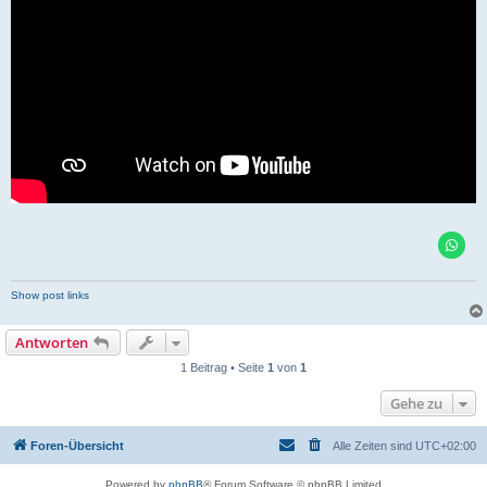
Show post links
Antworten
1 Beitrag • Seite
1
von
1
Gehe zu
Foren-Übersicht
Alle Zeiten sind
UTC+02:00
Powered by
phpBB
® Forum Software © phpBB Limited