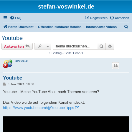
stefan-voswinkel.de
FAQ
Registrieren
Anmelden
S
Foren-Übersicht
Öffentlich sichbarer Bereich
Interessante Videos
u
Youtube
c
Suche
Erweiterte
Antworten
h
1 Beitrag • Seite
1
von
1
e
sv00010
Youtube
B
3. Nov 2024, 18:30
e
i
Youtube - Meine YouTube Abos nach Themen sortieren?
t
r
a
Das Video wurde auf folgendem Kanal entdeckt:
g
https://www.youtube.com/@YoutubeTipps