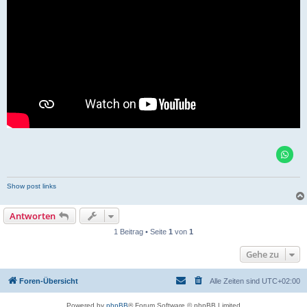
Show post links
Antworten
1 Beitrag • Seite
1
von
1
Gehe zu
Foren-Übersicht
Alle Zeiten sind
UTC+02:00
Powered by
phpBB
® Forum Software © phpBB Limited